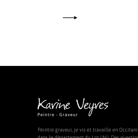
Peintre graveur, je vis et travaille en Occitani
dans le département du Lot (46). Des questio