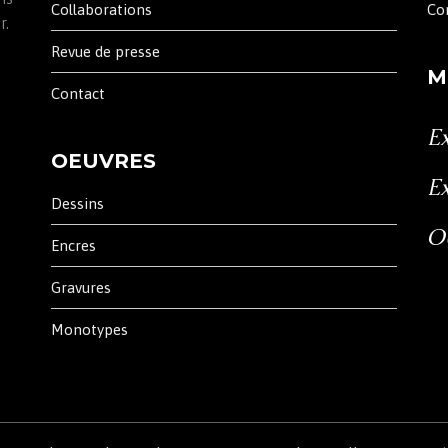
Collaborations
Co
r.
Revue de presse
M
Contact
Ex
OEUVRES
Ex
Dessins
O
Encres
Gravures
Monotypes